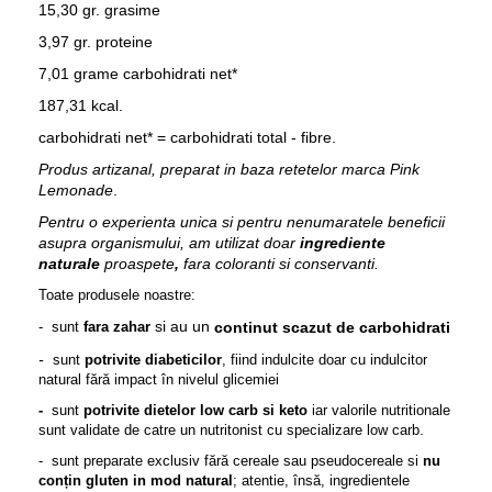
15,30 gr. grasime
3,97 gr. proteine
7,01 grame carbohidrati net*
187,31 kcal.
carbohidrati net* = carbohidrati total - fibre.
Produs artizanal, preparat in baza retetelor marca Pink
Lemonade
.
Pentru o experienta unica si pentru nenumaratele beneficii
asupra organismului, am utilizat doar
ingrediente
naturale
proaspete
,
fara coloranti si conservanti.
Toate produsele noastre:
si
au un
continut
scazut
carbohidrati
- sunt
fara zahar
de
-
sunt
potrivite
diabeticilor
, fiind indulcite doar cu indulcitor
natural fără impact în nivelul glicemiei
-
sunt
potrivite dietelor low carb si keto
iar valorile nutritionale
sunt validate de catre un nutritonist cu specializare low carb.
- sunt preparate exclusiv fără cereale sau pseudocereale si
nu
conțin gluten in mod natural
; atentie, însă, ingredientele