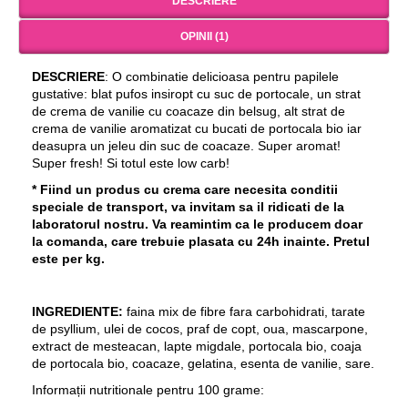
DESCRIERE
OPINII (1)
DESCRIERE
: O combinatie delicioasa pentru papilele
gustative: blat pufos insiropt cu suc de portocale, un strat
de crema de vanilie cu coacaze din belsug, alt strat de
crema de vanilie aromatizat cu bucati de portocala bio iar
deasupra un jeleu din suc de coacaze. Super aromat!
Super fresh! Si totul este low carb!
* Fiind un produs cu crema care necesita conditii
speciale de transport, va invitam sa il ridicati de la
laboratorul nostru. Va reamintim ca le producem doar
la comanda, care trebuie plasata cu 24h inainte.
Pretul
este per kg.
INGREDIENTE:
faina mix de fibre fara carbohidrati, tarate
de psyllium, ulei de cocos, praf de copt, oua, mascarpone,
extract de mesteacan, lapte migdale, portocala bio, coaja
de portocala bio, coacaze, gelatina, esenta de vanilie, sare.
Informații nutritionale pentru 100 grame: