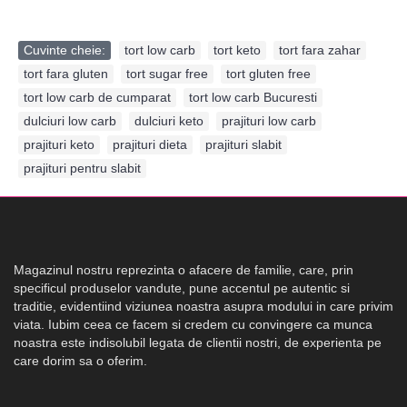
Cuvinte cheie:
tort low carb
,
tort keto
,
tort fara zahar
,
tort fara gluten
,
tort sugar free
,
tort gluten free
,
tort low carb de cumparat
,
tort low carb Bucuresti
,
dulciuri low carb
,
dulciuri keto
,
prajituri low carb
,
prajituri keto
,
prajituri dieta
,
prajituri slabit
,
prajituri pentru slabit
Magazinul nostru reprezinta o afacere de familie, care, prin
specificul produselor vandute, pune accentul pe autentic si
traditie, evidentiind viziunea noastra asupra modului in care privim
viata. Iubim ceea ce facem si credem cu convingere ca munca
noastra este indisolubil legata de clientii nostri, de experienta pe
care dorim sa o oferim.