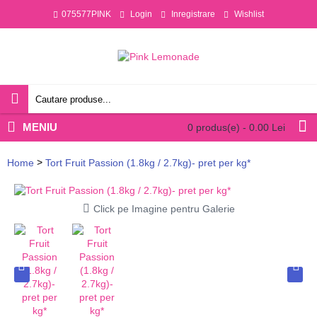
075577PINK
Login
Inregistrare
Wishlist
MENIU
0 produs(e) - 0.00 Lei
>
Home
Tort Fruit Passion (1.8kg / 2.7kg)- pret per kg*
Click pe Imagine pentru Galerie