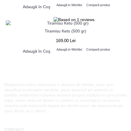
Adaugă in Wishlist
Compară produs
Adaugă în Coş
Tiramisu Keto (500 gr)
169.00 Lei
Adaugă in Wishlist
Compară produs
Adaugă în Coş
Magazinul nostru reprezinta o afacere de familie, care, prin
specificul produselor vandute, pune accentul pe autentic si
traditie, evidentiind viziunea noastra asupra modului in care privim
viata. Iubim ceea ce facem si credem cu convingere ca munca
noastra este indisolubil legata de clientii nostri, de experienta pe
care dorim sa o oferim.
CONTACT