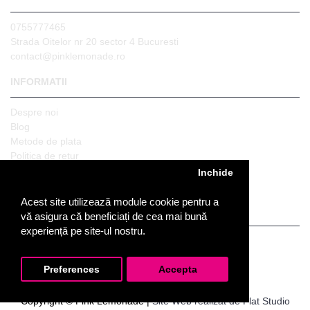
0755777465
Strada Oitelor nr 20 sector 4 Bucuresti
contact@pinklemonade.ro
INFORMATII
Despre noi
Blog
Metode de plata
Politica de retur
Politica de confidentialitate
Inchide
Politica de livrare
Acest site utilizează module cookie pentru a
SERVICII CLIENTI
vă asigura că beneficiați de cea mai bună
experiență pe site-ul nostru.
Returnari
Istoric comenzi
Preferences
Accepta
ANPC
Copyright © Pink Lemonade |
Site Web realizat de Flat Studio