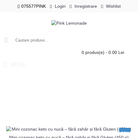
075577PINK
Login
Inregistrare
Wishlist
0 produs(e) - 0.00 Lei
MENIU
nou
Mini cozonac keto cu nucă – fără zahăr și fără Gluten (450 g)