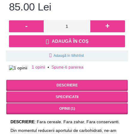
85.00 Lei
-
+
ADAUGĂ ÎN COŞ
Adaugă in Wishlist
1 opinii
Spune-ti parerea
•
DESCRIERE
SPECIFICATII
OPINII (1)
DESCRIERE
: Fara cereale. Fara zahar. Fara conservanti.
Din momentul reducerii aportului de carbohidrati, ne-am