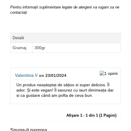
Pentru informații suplimentare legate de alergeni va rugam sa ne
contactați.
Detalii
Gramaj
300gr
Valentina V
on 23/01/2024
Un produs neașteptat de sățios si super delicios. Îl
ador. Și este vegan! Îl savurez cu iaurt dimineața dar
si ca gustare când am pofta de ceva bun.
Afişare 1 - 1 din 1 (1 Pagini)
Spune-ti parerea