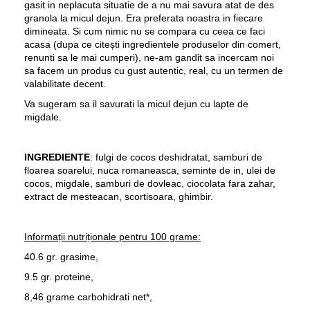
gasit in neplacuta situatie de a nu mai savura atat de des
granola la micul dejun. Era preferata noastra in fiecare
dimineata. Si cum nimic nu se compara cu ceea ce faci
acasa (dupa ce citești ingredientele produselor din comert,
renunti sa le mai cumperi), ne-am gandit sa incercam noi
sa facem un produs cu gust autentic, real, cu un termen de
valabilitate decent.
Va sugeram sa il savurati la micul dejun cu lapte de
migdale.
INGREDIENTE
: fulgi de cocos deshidratat, samburi de
floarea soarelui, nuca romaneasca, seminte de in, ulei de
cocos, migdale, samburi de dovleac, ciocolata fara zahar,
extract de mesteacan, scortisoara, ghimbir.
Informații nutriționale pentru 100 grame:
40.6 gr. grasime,
9.5 gr. proteine,
8,46 grame carbohidrati net*,