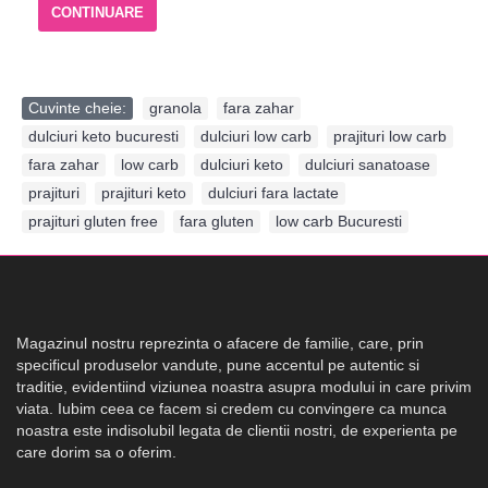
CONTINUARE
Cuvinte cheie:
granola
,
fara zahar
,
dulciuri keto bucuresti
,
dulciuri low carb
,
prajituri low carb
,
fara zahar
,
low carb
,
dulciuri keto
,
dulciuri sanatoase
,
prajituri
,
prajituri keto
,
dulciuri fara lactate
,
prajituri gluten free
,
fara gluten
,
low carb Bucuresti
Magazinul nostru reprezinta o afacere de familie, care, prin
specificul produselor vandute, pune accentul pe autentic si
traditie, evidentiind viziunea noastra asupra modului in care privim
viata. Iubim ceea ce facem si credem cu convingere ca munca
noastra este indisolubil legata de clientii nostri, de experienta pe
care dorim sa o oferim.