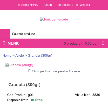
075577PINK
Login
Inregistrare
Wishlist
MENIU
0 produs(e) - 0.00 Lei
>
>
Home
Altele
Granola (300gr)
Click pe Imagine pentru Galerie
Granola (300gr)
Cod Produs:
g01
Vizualizari: 3836
Disponibilitate:
In Stoc