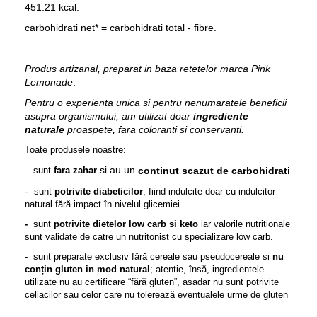
451.21 kcal.
carbohidrati net* = carbohidrati total - fibre.
Produs artizanal, preparat in baza retetelor marca Pink
Lemonade
.
Pentru o experienta unica si pentru nenumaratele beneficii
asupra organismului, am utilizat doar
ingrediente
naturale
proaspete
,
fara coloranti si conservanti.
Toate produsele noastre:
si
au un
continut
scazut
carbohidrati
- sunt
fara zahar
de
-
sunt
potrivite
diabeticilor
, fiind indulcite doar cu indulcitor
natural fără impact în nivelul glicemiei
-
sunt
potrivite dietelor low carb si keto
iar valorile nutritionale
sunt validate de catre un nutritonist cu specializare low carb.
- sunt preparate exclusiv fără cereale sau pseudocereale si
nu
conțin gluten in mod natural
; atentie, însă, ingredientele
utilizate nu au certificare “fără gluten”, asadar nu sunt potrivite
celiacilor sau celor care nu tolerează eventualele urme de gluten