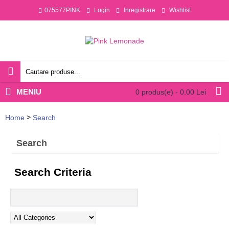
075577PINK
Login
Inregistrare
Wishlist
MENIU
0 produs(e) - 0.00 Lei
>
Home
Search
Search
Search Criteria