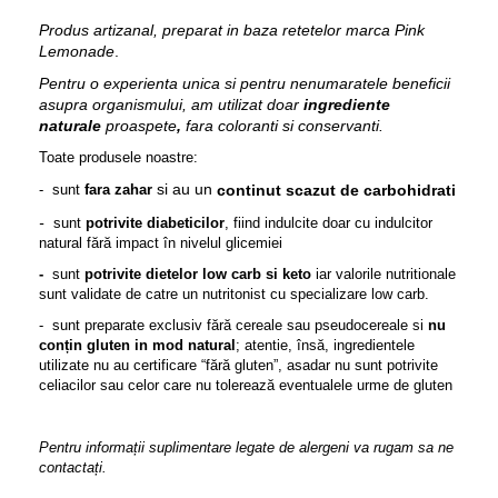
Produs artizanal, preparat in baza retetelor marca Pink
Lemonade
.
Pentru o experienta unica si pentru nenumaratele beneficii
asupra organismului, am utilizat doar
ingrediente
naturale
proaspete
,
fara coloranti si conservanti.
Toate produsele noastre:
si
au un
continut
scazut
carbohidrati
- sunt
fara zahar
de
-
sunt
potrivite
diabeticilor
, fiind indulcite doar cu indulcitor
natural fără impact în nivelul glicemiei
-
sunt
potrivite dietelor low carb si keto
iar valorile nutritionale
sunt validate de catre un nutritonist cu specializare low carb.
- sunt preparate exclusiv fără cereale sau pseudocereale si
nu
conțin gluten in mod natural
; atentie, însă, ingredientele
utilizate nu au certificare “fără gluten”, asadar nu sunt potrivite
celiacilor sau celor care nu tolerează eventualele urme de gluten
Pentru informații suplimentare legate de alergeni va rugam sa ne
contactați.