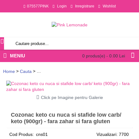
075577PINK
Login
Inregistrare
Wishlist
MENIU
0 produs(e) - 0.00 Lei
>
>
Home
Cauta
Cozonac keto cu nuca si stafide low carb/ keto (900gr
Click pe Imagine pentru Galerie
Cozonac keto cu nuca si stafide low carb/
keto (900gr) - fara zahar si fara gluten
Cod Produs:
cns01
Vizualizari: 7700