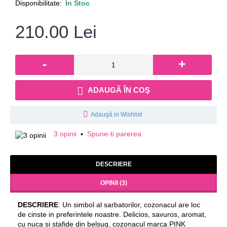
Disponibilitate:
In Stoc
210.00 Lei
-
+
ADAUGĂ ÎN COŞ
Adaugă in Wishlist
3 opinii
Spune-ti parerea
•
DESCRIERE
OPINII (3)
DESCRIERE
: Un simbol al sarbatorilor, cozonacul are loc
de cinste in preferintele noastre. Delicios, savuros, aromat,
cu nuca si stafide din belsug, cozonacul marca PINK