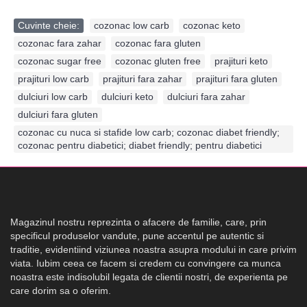
Cuvinte cheie:
cozonac low carb
,
cozonac keto
,
cozonac fara zahar
,
cozonac fara gluten
,
cozonac sugar free
,
cozonac gluten free
,
prajituri keto
,
prajituri low carb
,
prajituri fara zahar
,
prajituri fara gluten
,
dulciuri low carb
,
dulciuri keto
,
dulciuri fara zahar
,
dulciuri fara gluten
,
cozonac cu nuca si stafide low carb; cozonac diabet friendly;
cozonac pentru diabetici; diabet friendly; pentru diabetici
Magazinul nostru reprezinta o afacere de familie, care, prin
specificul produselor vandute, pune accentul pe autentic si
traditie, evidentiind viziunea noastra asupra modului in care privim
viata. Iubim ceea ce facem si credem cu convingere ca munca
noastra este indisolubil legata de clientii nostri, de experienta pe
care dorim sa o oferim.