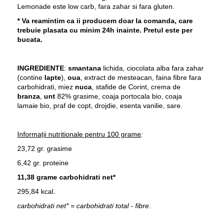
Lemonade este low carb, fara zahar si fara gluten.
* Va reamintim ca ii producem doar la comanda, care
trebuie plasata cu minim 24h inainte. Pretul este per
bucata.
INGREDIENTE
:
smantana
lichida, ciocolata alba fara zahar
(contine
lapte
),
oua
, extract de mesteacan,
faina fibre fara
carbohidrati, miez
nuca
, stafide de Corint,
crema de
branza
,
unt
82% grasime, coaja portocala bio, coaja
lamaie bio, praf de copt, drojdie, esenta vanilie, sare.
Informații nutritionale pentru 100 grame
:
23,72 gr. grasime
6,42 gr. proteine
11,38 grame carbohidrati net*
295,84 kcal.
carbohidrati net* = carbohidrati total - fibre
.